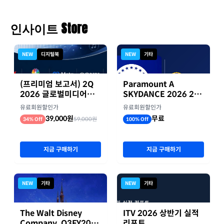
인사이트 Store
NEW
디지털북
NEW
기타
(프리미엄 보고서) 2Q
Paramount A
2026 글로벌미디어기
SKYDANCE 2026 2분
업 실적 종합 보고서
기 실적
유료회원할인가
유료회원할인가
39,000원
무료
59,000원
34% Off
100% Off
지금 구매하기
지금 구매하기
NEW
기타
NEW
기타
The Walt Disney
ITV 2026 상반기 실적
Company, Q3FY2026
리포트