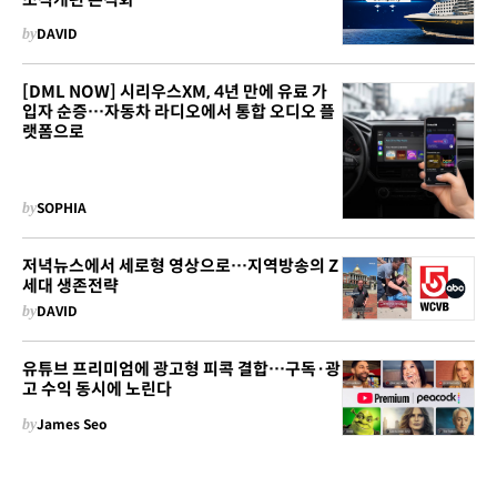
by
DAVID
[DML NOW] 시리우스XM, 4년 만에 유료 가
입자 순증…자동차 라디오에서 통합 오디오 플
랫폼으로
by
SOPHIA
저녁뉴스에서 세로형 영상으로…지역방송의 Z
세대 생존전략
by
DAVID
유튜브 프리미엄에 광고형 피콕 결합…구독·광
고 수익 동시에 노린다
by
James Seo