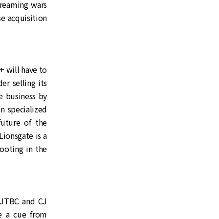
treaming wars
e acquisition
+ will have to
er selling its
e business by
n specialized
future of the
Lionsgate is a
footing in the
. JTBC and CJ
ke a cue from