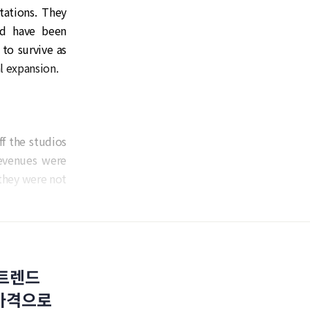
tations. They
nd have been
 to survive as
l expansion.
ff the studios
revenues were
they were not
 트렌드
 가격으로