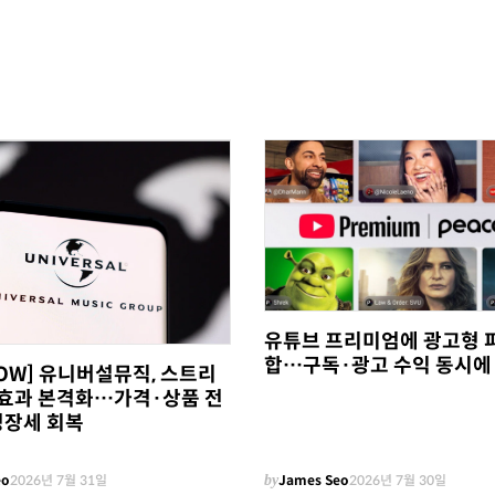
유튜브 프리미엄에 광고형 
합…구독·광고 수익 동시에
NOW] 유니버설뮤직, 스트리
0' 효과 본격화…가격·상품 전
성장세 회복
eo
2026년 7월 31일
by
James Seo
2026년 7월 30일