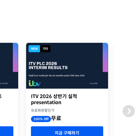
NEW
기타
NEW
디
트
ITV 2026 상반기 실적
2026
presentation
옥스포
유료회원할인가
유료회원
무료
100% Off
100% O
지금 구매하기