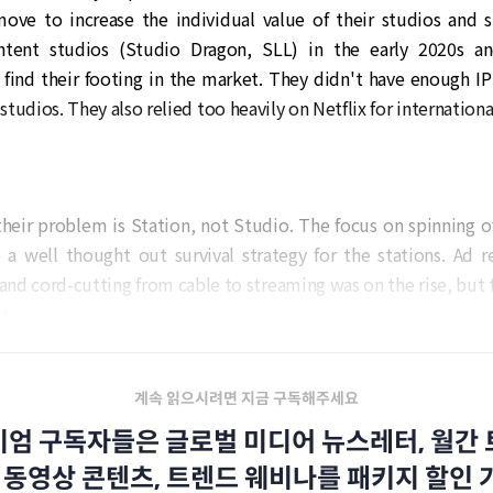
move to increase the individual value of their studios and s
ntent studios (Studio Dragon, SLL) in the early 2020s a
 find their footing in the market. They didn't have enough IP
tudios. They also relied too heavily on Netflix for internationa
 their problem is Station, not Studio. The focus on spinning o
o a well thought out survival strategy for the stations. Ad 
nd cord-cutting from cable to streaming was on the rise, but 
t.
계속 읽으시려면 지금 구독해주세요
엄 구독자들은 글로벌 미디어 뉴스레터, 월간
 동영상 콘텐츠, 트렌드 웨비나를 패키지 할인