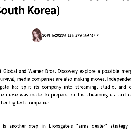
South Korea)
SOPHIA
2023년 12월 27일
댓글 남기기
 Global and Warner Bros. Discovery explore a possible mer
 survival, media companies are also making moves. Independ
gate has split its company into streaming, studio, and c
The move was made to prepare for the streaming era and 
ther big tech companies.
f is another step in Lionsgate's "arms dealer" strategy 