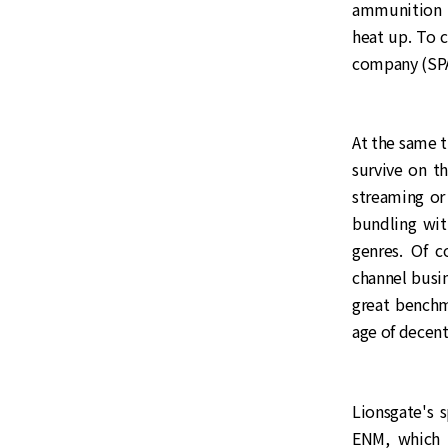
ammunition t
heat up. To 
company (SPAC
At the same t
survive on th
streaming or
bundling wit
genres. Of c
channel busin
great benchma
age of decent
Lionsgate's 
ENM, which h