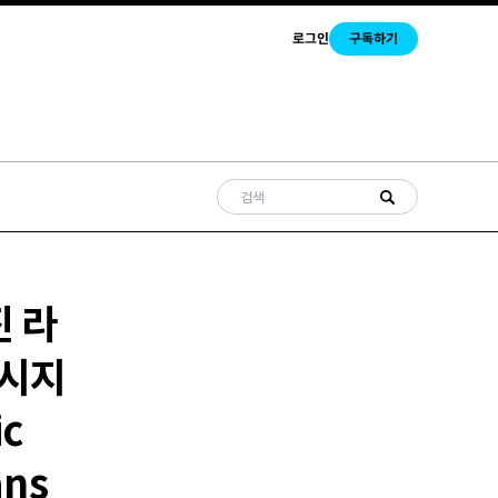
로그인
구독하기
진 라
메시지
ic
ans