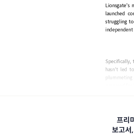
Lionsgate's 
launched co
struggling to
independent s
Specifically,
hasn't led t
plummeting a
prepared for i
프리미
보고서,