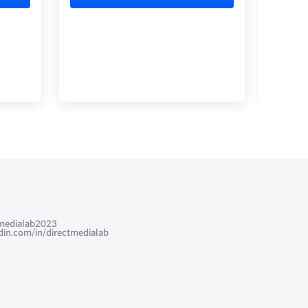
edialab2023
com/in/directmedialab