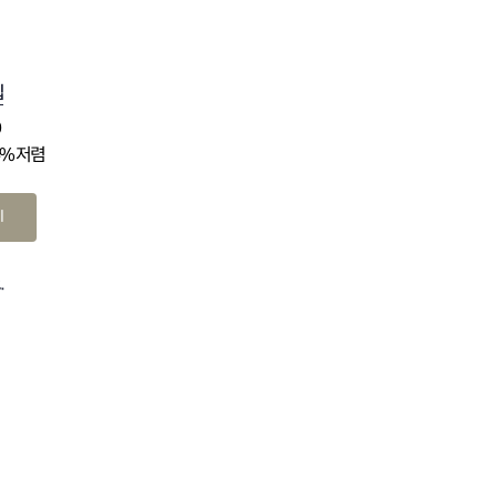
십
0
4% 저렴
기
.