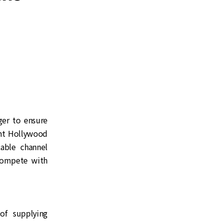
ger to ensure
ent Hollywood
able channel
compete with
of supplying