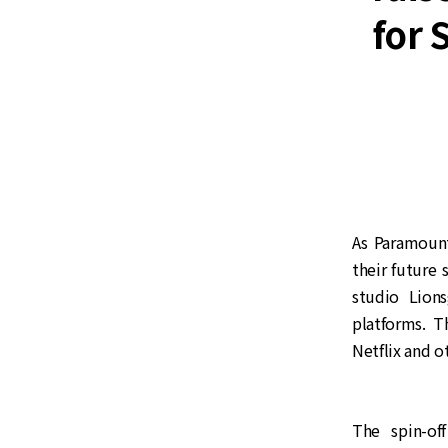
for 
As Paramount
their future
studio Lions
platforms. 
Netflix and o
The spin-of