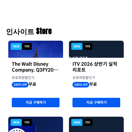
인사이트 Store
NEW
기타
NEW
기타
The Walt Disney
ITV 2026 상반기 실적
Company, Q3FY2026
리포트
실적자료
유료회원할인가
유료회원할인가
무료
무료
100% Off
100% Off
지금 구매하기
지금 구매하기
NEW
기타
NEW
기타