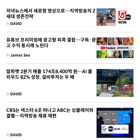
저녁뉴스에서 세로형 영상으로…지역방송의 Z
세대 생존전략
by
DAVID
유튜브 프리미엄에 광고형 피콕 결합…구독·광
고 수익 동시에 노린다
by
James Seo
알파벳 2분기 매출 174조8,400억 원…AI 클
라우드 82% 성장, 설비투자는 두 배
by
DAVID
CBS는 넥스타 6곳 떠나고 ABC는 싱클레어와
결별…지역방송 제휴 재편
by
DAVID