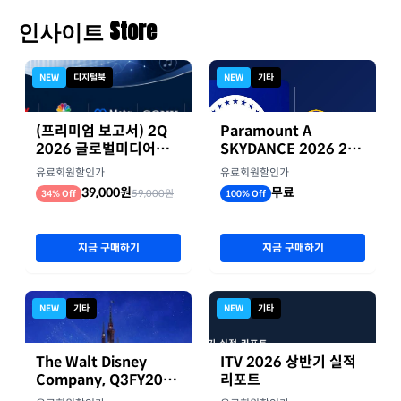
인사이트 Store
NEW
디지털북
NEW
기타
(프리미엄 보고서) 2Q
Paramount A
2026 글로벌미디어기
SKYDANCE 2026 2분
업 실적 종합 보고서
기 실적
유료회원할인가
유료회원할인가
39,000원
무료
59,000원
34% Off
100% Off
지금 구매하기
지금 구매하기
NEW
기타
NEW
기타
The Walt Disney
ITV 2026 상반기 실적
Company, Q3FY2026
리포트
실적자료