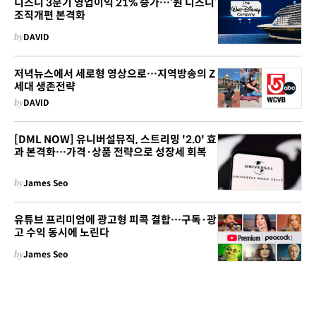
디즈니 3분기 영업이익 21% 증가…‘원 디즈니’
조직개편 본격화
by
DAVID
저녁뉴스에서 세로형 영상으로…지역방송의 Z
세대 생존전략
by
DAVID
[DML NOW] 유니버설뮤직, 스트리밍 '2.0' 효
과 본격화…가격·상품 전략으로 성장세 회복
by
James Seo
유튜브 프리미엄에 광고형 피콕 결합…구독·광
고 수익 동시에 노린다
by
James Seo