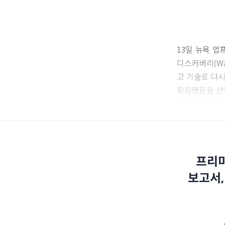
13일 뉴욕 업
디스커버리(Warn
고 기술로 다시
확장됐음을 선언
나로 연결하며 
프리미
보고서,