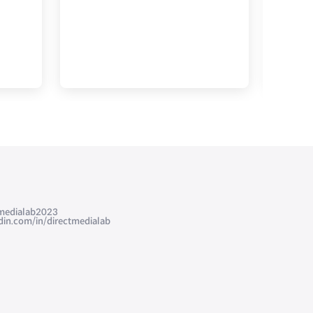
edialab2023
com/in/directmedialab