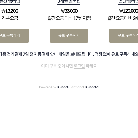
월간 멤버십
3개월 멤버십
연간 멤버
₩
13,200
₩
33,000
₩
120,00
기본 요금
월간 요금 대비 17% 저렴
월간 요금 대비 2
유료 구독하기
유료 구독하기
유료 구독하
다음 정기결제 7일 전 자동결제 안내 메일을 보내드립니다. 걱정 없이 유료 구독하세요
이미 구독 중이시면
로그인
하세요
Powered by
Bluedot
, Partner of
BluedotAI