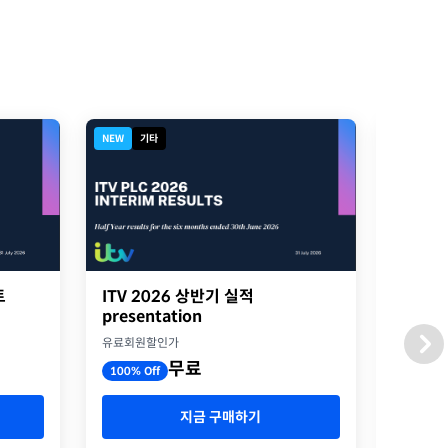
NEW
기타
NEW
디
트
ITV 2026 상반기 실적
2026
presentation
옥스포
유료회원할인가
유료회원
무료
100% Off
100% O
지금 구매하기