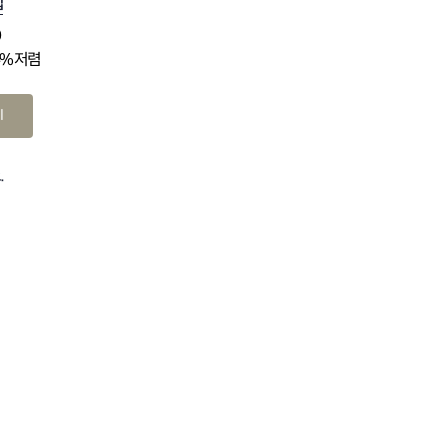
십
0
4% 저렴
기
.