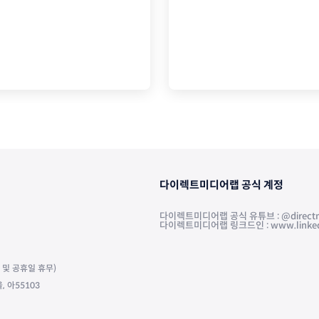
다이렉트미디어랩 공식 계정
다이렉트미디어랩 공식 유튜브 : @directm
다이렉트미디어랩 링크드인 : www.linkedin.
주말 및 공휴일 휴무)
 아55103