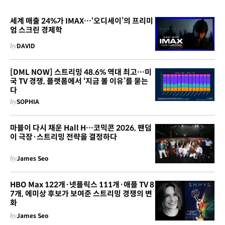
세계 매출 24%가 IMAX…‘오디세이’의 프리미
엄 스크린 경제학
by
DAVID
[DML NOW] 스트리밍 48.6% 역대 최고…미
국 TV 경쟁, 플랫폼에서 ‘지금 볼 이유’를 묻는
다
by
SOPHIA
마블이 다시 채운 Hall H…코믹콘 2026, 팬덤
이 극장·스트리밍 전략을 결정하다
by
James Seo
HBO Max 122개·넷플릭스 111개·애플 TV 8
7개, 에미상 후보가 보여준 스트리밍 경쟁의 변
화
by
James Seo