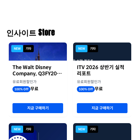
인사이트 Store
NEW
기타
NEW
기타
The Walt Disney
ITV 2026 상반기 실적
Company, Q3FY2026
리포트
실적자료
유료회원할인가
유료회원할인가
무료
무료
100% Off
100% Off
지금 구매하기
지금 구매하기
NEW
기타
NEW
기타