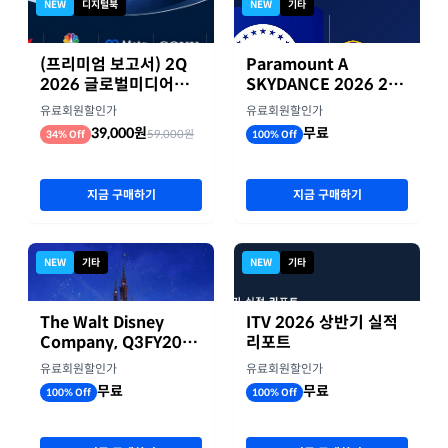
NEW
디지털북
NEW
기타
(프리미엄 보고서) 2Q
Paramount A
2026 글로벌미디어기
SKYDANCE 2026 2분
업 실적 종합 보고서
기 실적
유료회원할인가
유료회원할인가
39,000원
무료
59,000원
34% Off
100% Off
지금 구매하기
지금 구매하기
NEW
기타
NEW
기타
The Walt Disney
ITV 2026 상반기 실적
Company, Q3FY2026
리포트
실적자료
유료회원할인가
유료회원할인가
무료
무료
100% Off
100% Off