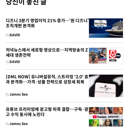
당신이 놓친 글
디즈니 3분기 영업이익 21% 증가…‘원 디즈니’
조직개편 본격화
by
DAVID
저녁뉴스에서 세로형 영상으로…지역방송의 Z
세대 생존전략
by
DAVID
[DML NOW] 유니버설뮤직, 스트리밍 '2.0' 효
과 본격화…가격·상품 전략으로 성장세 회복
by
James Seo
유튜브 프리미엄에 광고형 피콕 결합…구독·광
고 수익 동시에 노린다
by
James Seo