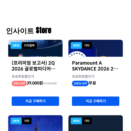
인사이트 Store
NEW
디지털북
NEW
기타
(프리미엄 보고서) 2Q
Paramount A
2026 글로벌미디어기
SKYDANCE 2026 2분
업 실적 종합 보고서
기 실적
유료회원할인가
유료회원할인가
39,000원
무료
59,000원
34% Off
100% Off
지금 구매하기
지금 구매하기
NEW
기타
NEW
기타