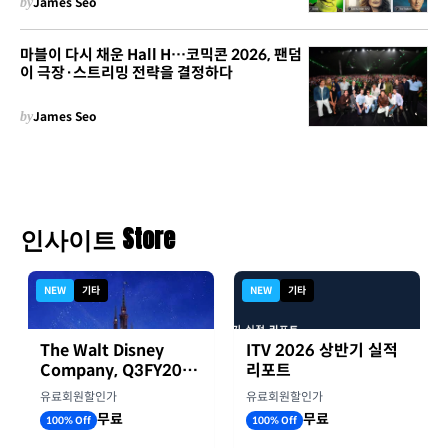
by
James Seo
마블이 다시 채운 Hall H…코믹콘 2026, 팬덤
이 극장·스트리밍 전략을 결정하다
by
James Seo
인사이트 Store
NEW
기타
NEW
기타
The Walt Disney
ITV 2026 상반기 실적
Company, Q3FY2026
리포트
실적자료
유료회원할인가
유료회원할인가
무료
무료
100% Off
100% Off