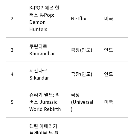
K-POP 데몬 헌
터스 K-Pop:
2
Netflix
미국
Demon
Hunters
쿠란다르
3
극장(인도)
인도
Khurandhar
시칸다르
4
극장(인도)
인도
Sikandar
쥬라기 월드: 리
극장
5
버스 Jurassic
(Universal
미국
World Rebirth
)
캡틴 아메리카:
브레이브 뉴 월