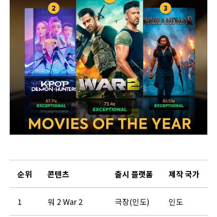
순위
콘텐츠
출시 플랫폼
제작 국가
1
워 2 War 2
극장(인도)
인도