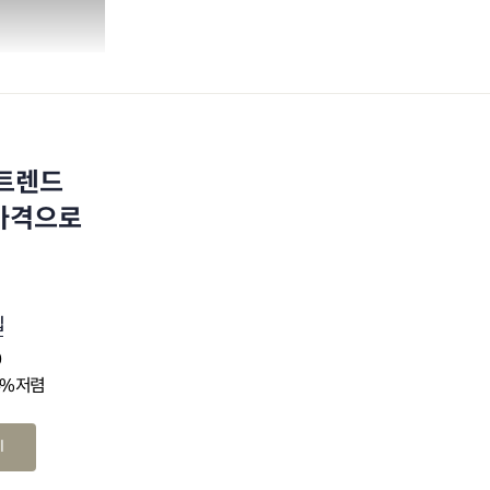
 트렌드
 가격으로
십
0
4% 저렴
기