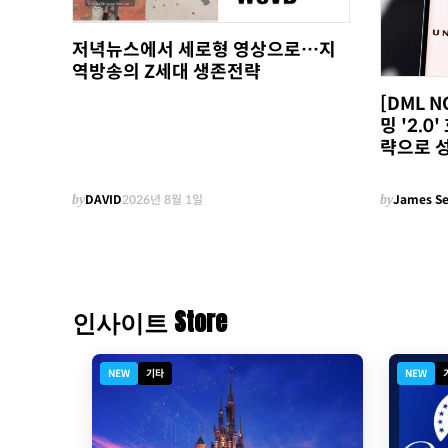
저녁뉴스에서 세로형 영상으로…지
역방송의 Z세대 생존전략
[DML 
밍 '2.
략으로 
by
DAVID
2026년 8월 1일
by
James S
인사이트 Store
NEW
기타
NEW