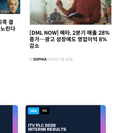
피콕 결
 노린다
[DML NOW] 메타, 2분기 매출 28%
증가…광고 성장에도 영업이익 8%
감소
by
SOPHIA
2026년 7월 30일
NEW
기타
NEW
디