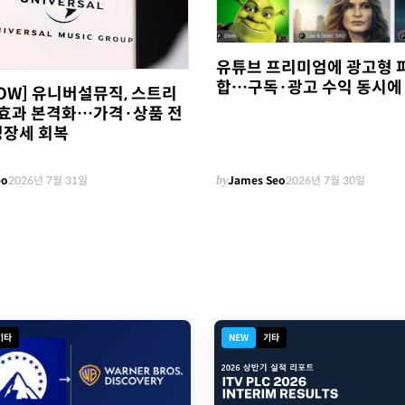
유튜브 프리미엄에 광고형 
합…구독·광고 수익 동시에
NOW] 유니버설뮤직, 스트리
0' 효과 본격화…가격·상품 전
성장세 회복
eo
2026년 7월 31일
by
James Seo
2026년 7월 30일
기타
NEW
기타