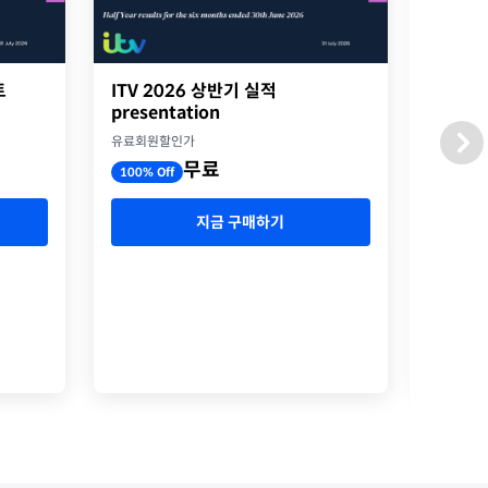
트
ITV 2026 상반기 실적
2026
presentation
옥스포
유료회원할인가
유료회원
무료
100% Off
100% O
지금 구매하기