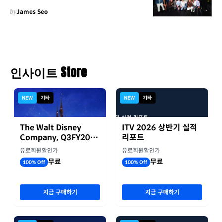
by
James Seo
인사이트 Store
NEW
기타
NEW
기타
The Walt Disney
ITV 2026 상반기 실적
Company, Q3FY2026
리포트
실적자료
유료회원할인가
유료회원할인가
무료
무료
100% Off
100% Off
지금 구매하기
지금 구매하기