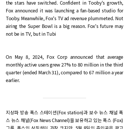
the stars have switched. Confident in Tooby's growth,
Fox announced it was launching a fan-based studio for
Tooby. Meanwhile, Fox's TV ad revenue plummeted. Not
airing the Super Bowl is a big reason. Fox's future may
not be in TV, but in Tubi
On May 8, 2024, Fox Corp announced that average
monthly active users grew 27% to 80 million in the third
quarter (ended March 31), compared to 67 million a year
earlier.
지상파 방송 폭스 스테이션(Fox station)과 보수 뉴스 채널 폭
스 뉴스 채널(Fox News Channel)을 보유하고 있는 폭스 (Fox)
그룹. 폭스의 상징성이 가장 크지만, 5월 8일의 주인공은 광고