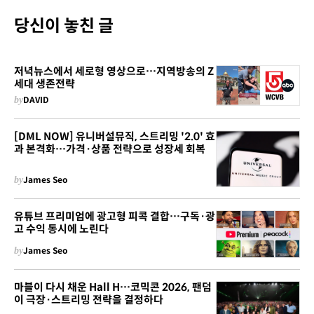
당신이 놓친 글
저녁뉴스에서 세로형 영상으로…지역방송의 Z
세대 생존전략
by
DAVID
[DML NOW] 유니버설뮤직, 스트리밍 '2.0' 효
과 본격화…가격·상품 전략으로 성장세 회복
by
James Seo
유튜브 프리미엄에 광고형 피콕 결합…구독·광
고 수익 동시에 노린다
by
James Seo
마블이 다시 채운 Hall H…코믹콘 2026, 팬덤
이 극장·스트리밍 전략을 결정하다