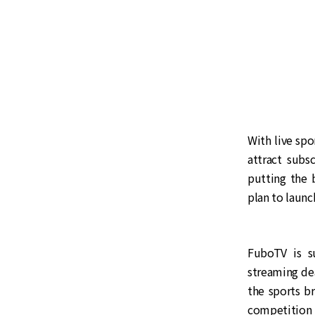
With live spo
attract subs
putting the 
plan to launch
FuboTV is s
streaming de
the sports b
competition