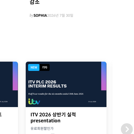
감소
by
SOPHIA
2026년 7월 30일
NEW
기타
디지털북
트
ITV 2026 상반기 실적
2026
presentation
옥스포
유료회원할인가
유료회원