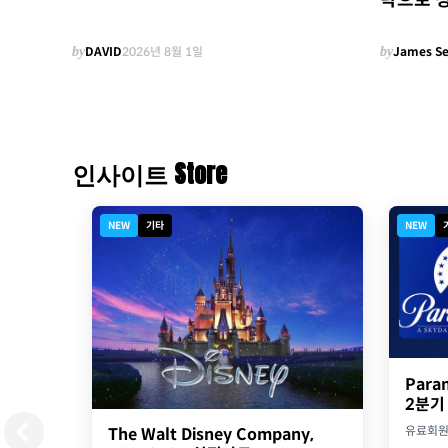
략으로 
by
DAVID
2026년 8월 1일
by
James S
인사이트 Store
NEW
기타
NEW
Para
2분기
유료회
The Walt Disney Company,