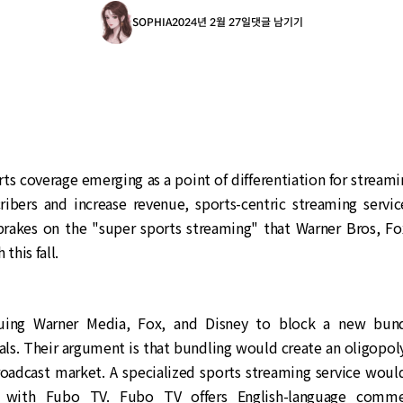
SOPHIA
2024년 2월 27일
댓글 남기기
rts coverage emerging as a point of differentiation for streami
cribers and increase revenue, sports-centric streaming servi
brakes on the "super sports streaming" that Warner Bros, Fo
 this fall.
uing Warner Media, Fox, and Disney to block a new bund
als. Their argument is that bundling would create an oligopol
roadcast market. A specialized sports streaming service would
 with Fubo TV. Fubo TV offers English-language comme