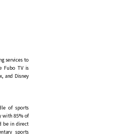
ng services to
ce Fubo TV is
x, and Disney
le of sports
y with 85% of
 be in direct
ntary sports