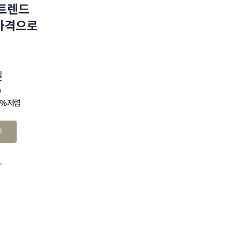
 트렌드
 가격으로
십
0
4% 저렴
기
.