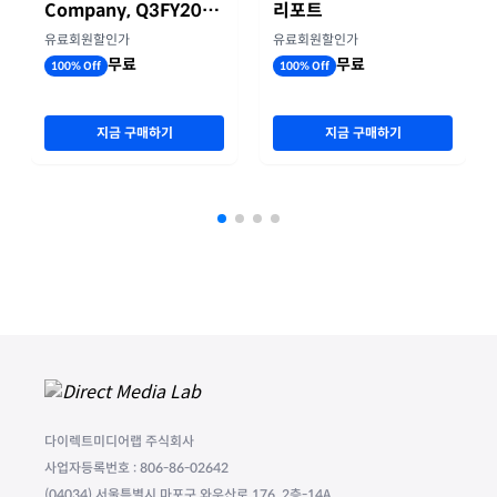
Company, Q3FY2026
리포트
실적자료
유료회원할인가
유료회원할인가
무료
무료
100% Off
100% Off
지금 구매하기
지금 구매하기
다이렉트미디어랩 주식회사
사업자등록번호 : 806-86-02642
(04034) 서울특별시 마포구 와우산로 176, 2층-14A