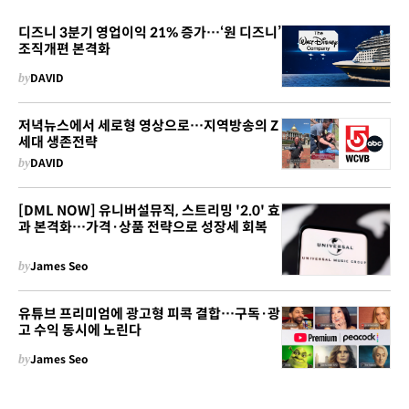
디즈니 3분기 영업이익 21% 증가…‘원 디즈니’
조직개편 본격화
by
DAVID
저녁뉴스에서 세로형 영상으로…지역방송의 Z
세대 생존전략
by
DAVID
[DML NOW] 유니버설뮤직, 스트리밍 '2.0' 효
과 본격화…가격·상품 전략으로 성장세 회복
by
James Seo
유튜브 프리미엄에 광고형 피콕 결합…구독·광
고 수익 동시에 노린다
by
James Seo