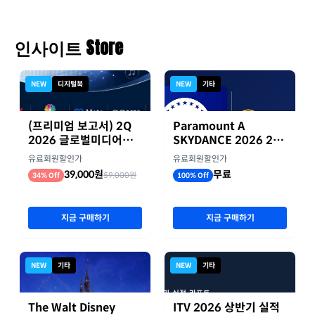
인사이트 Store
NEW
디지털북
NEW
기타
(프리미엄 보고서) 2Q
Paramount A
2026 글로벌미디어기
SKYDANCE 2026 2분
업 실적 종합 보고서
기 실적
유료회원할인가
유료회원할인가
39,000원
무료
59,000원
34% Off
100% Off
지금 구매하기
지금 구매하기
NEW
기타
NEW
기타
The Walt Disney
ITV 2026 상반기 실적