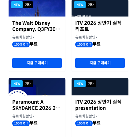
NEW
기타
NEW
기타
The Walt Disney
ITV 2026 상반기 실적
Company, Q3FY2026
리포트
실적자료
유료회원할인가
유료회원할인가
무료
무료
100% Off
100% Off
지금 구매하기
지금 구매하기
NEW
기타
NEW
기타
Paramount A
ITV 2026 상반기 실적
SKYDANCE 2026 2분
presentation
기 실적
유료회원할인가
유료회원할인가
무료
무료
100% Off
100% Off