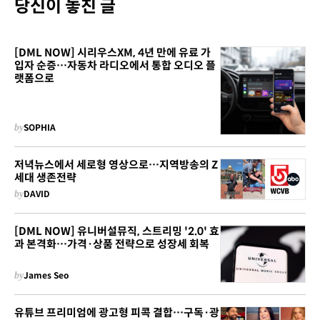
당신이 놓친 글
[DML NOW] 시리우스XM, 4년 만에 유료 가
입자 순증…자동차 라디오에서 통합 오디오 플
랫폼으로
by
SOPHIA
저녁뉴스에서 세로형 영상으로…지역방송의 Z
세대 생존전략
by
DAVID
[DML NOW] 유니버설뮤직, 스트리밍 '2.0' 효
과 본격화…가격·상품 전략으로 성장세 회복
by
James Seo
유튜브 프리미엄에 광고형 피콕 결합…구독·광