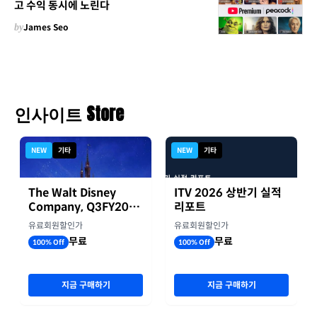
고 수익 동시에 노린다
by
James Seo
인사이트 Store
NEW
기타
NEW
기타
The Walt Disney
ITV 2026 상반기 실적
Company, Q3FY2026
리포트
실적자료
유료회원할인가
유료회원할인가
무료
무료
100% Off
100% Off
지금 구매하기
지금 구매하기