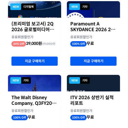
NEW
디지털북
NEW
기타
(프리미엄 보고서) 2Q
Paramount A
2026 글로벌미디어기
SKYDANCE 2026 2분
업 실적 종합 보고서
기 실적
유료회원할인가
유료회원할인가
39,000원
무료
59,000원
34% Off
100% Off
지금 구매하기
지금 구매하기
NEW
기타
NEW
기타
The Walt Disney
ITV 2026 상반기 실적
Company, Q3FY2026
리포트
실적자료
유료회원할인가
유료회원할인가
무료
무료
100% Off
100% Off