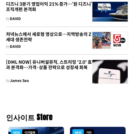
디즈니 3분기 영업이익 21% 증가…‘원 디즈니’
조직개편 본격화
by
DAVID
저녁뉴스에서 세로형 영상으로…지역방송의 Z
세대 생존전략
by
DAVID
[DML NOW] 유니버설뮤직, 스트리밍 '2.0' 효
과 본격화…가격·상품 전략으로 성장세 회복
by
James Seo
인사이트 Store
NEW
디지털북
NEW
기타