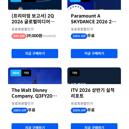
(프리미엄 보고서) 2Q
Paramount A
2026 글로벌미디어기
SKYDANCE 2026 2분
업 실적 종합 보고서
기 실적
유료회원할인가
유료회원할인가
39,000원
무료
59,000원
34% Off
100% Off
지금 구매하기
지금 구매하기
NEW
기타
기타
The Walt Disney
ITV 2026 상반기 실적
Company, Q3FY2026
리포트
실적자료
유료회원할인가
유료회원할인가
무료
무료
100% Off
100% Off
지금 구매하기
지금 구매하기