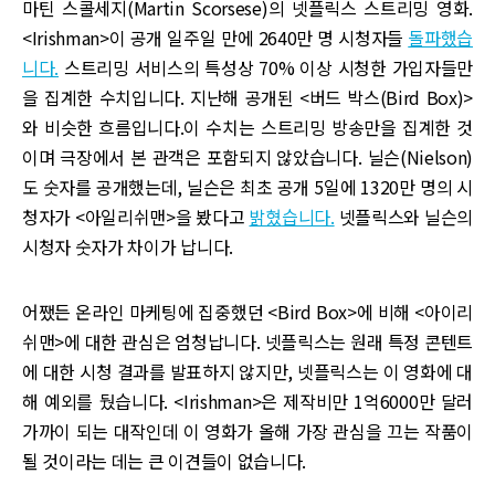
마틴 스콜세지(Martin Scorsese)의 넷플릭스 스트리밍 영화.
<Irishman>이 공개 일주일 만에 2640만 명 시청자들
돌파했습
니다.
스트리밍 서비스의 특성상 70% 이상 시청한 가입자들만
을 집계한 수치입니다. 지난해 공개된 <버드 박스(Bird Box)>
와 비슷한 흐름입니다.이 수치는 스트리밍 방송만을 집계한 것
이며 극장에서 본 관객은 포함되지 않았습니다. 닐슨(Nielson)
도 숫자를 공개했는데, 닐슨은 최초 공개 5일에 1320만 명의 시
청자가 <아일리쉬맨>을 봤다고
밝혔습니다.
넷플릭스와 닐슨의
시청자 숫자가 차이가 납니다.
어쨌든 온라인 마케팅에 집중했던 <Bird Box>에 비해 <아이리
쉬맨>에 대한 관심은 엄청납니다. 넷플릭스는 원래 특정 콘텐트
에 대한 시청 결과를 발표하지 않지만, 넷플릭스는 이 영화에 대
해 예외를 뒀습니다. <Irishman>은 제작비만 1억6000만 달러
가까이 되는 대작인데 이 영화가 올해 가장 관심을 끄는 작품이
될 것이라는 데는 큰 이견들이 없습니다.