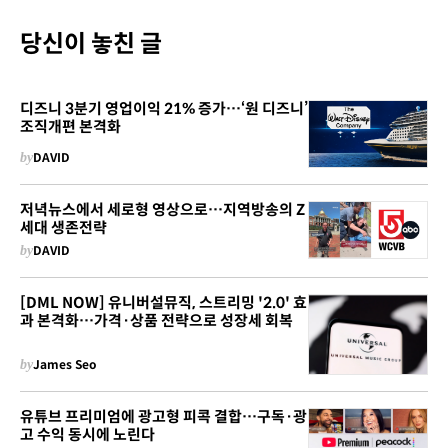
당신이 놓친 글
디즈니 3분기 영업이익 21% 증가…‘원 디즈니’
조직개편 본격화
by
DAVID
저녁뉴스에서 세로형 영상으로…지역방송의 Z
세대 생존전략
by
DAVID
[DML NOW] 유니버설뮤직, 스트리밍 '2.0' 효
과 본격화…가격·상품 전략으로 성장세 회복
by
James Seo
유튜브 프리미엄에 광고형 피콕 결합…구독·광
고 수익 동시에 노린다