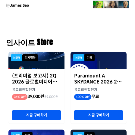
by
James Seo
인사이트 Store
NEW
디지털북
NEW
기타
(프리미엄 보고서) 2Q
Paramount A
2026 글로벌미디어기
SKYDANCE 2026 2분
업 실적 종합 보고서
기 실적
유료회원할인가
유료회원할인가
39,000원
무료
59,000원
34% Off
100% Off
지금 구매하기
지금 구매하기