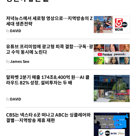
저녁뉴스에서 세로형 영상으로…지역방송의 Z
세대 생존전략
by
DAVID
유튜브 프리미엄에 광고형 피콕 결합…구독·광
고 수익 동시에 노린다
by
James Seo
알파벳 2분기 매출 174조8,400억 원…AI 클
라우드 82% 성장, 설비투자는 두 배
by
DAVID
CBS는 넥스타 6곳 떠나고 ABC는 싱클레어와
결별…지역방송 제휴 재편