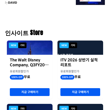
by
DAVID
인사이트 Store
NEW
기타
NEW
기타
The Walt Disney
ITV 2026 상반기 실적
Company, Q3FY2026
리포트
실적자료
유료회원할인가
유료회원할인가
무료
무료
100% Off
100% Off
지금 구매하기
지금 구매하기
NEW
기타
NEW
기타