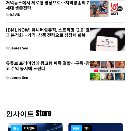
저녁뉴스에서 세로형 영상으로…지역방송의 Z
세대 생존전략
by
DAVID
[DML NOW] 유니버설뮤직, 스트리밍 '2.0' 효
과 본격화…가격·상품 전략으로 성장세 회복
by
James Seo
유튜브 프리미엄에 광고형 피콕 결합…구독·광
고 수익 동시에 노린다
by
James Seo
인사이트 Store
NEW
디지털북
NEW
기타