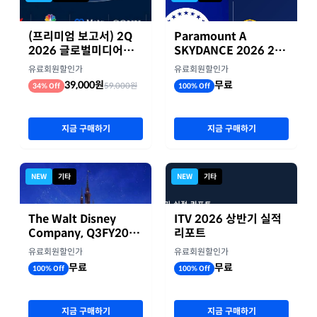
(프리미엄 보고서) 2Q
Paramount A
2026 글로벌미디어기
SKYDANCE 2026 2분
업 실적 종합 보고서
기 실적
유료회원할인가
유료회원할인가
39,000원
무료
59,000원
34% Off
100% Off
지금 구매하기
지금 구매하기
NEW
기타
NEW
기타
The Walt Disney
ITV 2026 상반기 실적
Company, Q3FY2026
리포트
실적자료
유료회원할인가
유료회원할인가
무료
무료
100% Off
100% Off
지금 구매하기
지금 구매하기