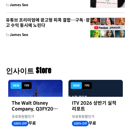
by
James Seo
유튜브 프리미엄에 광고형 피콕 결합…구독·광
고 수익 동시에 노린다
by
James Seo
인사이트 Store
NEW
기타
NEW
기타
The Walt Disney
ITV 2026 상반기 실적
Company, Q3FY2026
리포트
실적자료
유료회원할인가
유료회원할인가
무료
무료
100% Off
100% Off