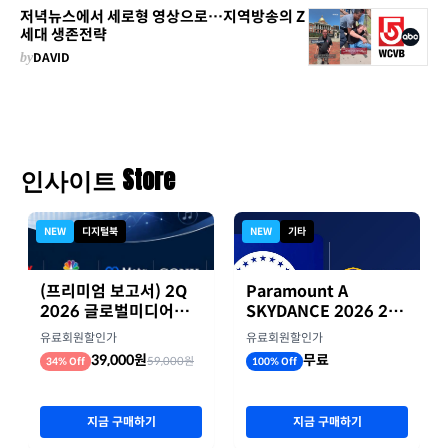
저녁뉴스에서 세로형 영상으로…지역방송의 Z
세대 생존전략
by
DAVID
인사이트 Store
NEW
디지털북
NEW
기타
(프리미엄 보고서) 2Q
Paramount A
2026 글로벌미디어기
SKYDANCE 2026 2분
업 실적 종합 보고서
기 실적
유료회원할인가
유료회원할인가
39,000원
무료
59,000원
34% Off
100% Off
지금 구매하기
지금 구매하기