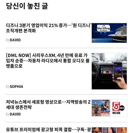
당신이 놓친 글
디즈니 3분기 영업이익 21% 증가…‘원 디즈니’
조직개편 본격화
by
DAVID
[DML NOW] 시리우스XM, 4년 만에 유료 가
입자 순증…자동차 라디오에서 통합 오디오 플
랫폼으로
by
SOPHIA
저녁뉴스에서 세로형 영상으로…지역방송의 Z
세대 생존전략
by
DAVID
유튜브 프리미엄에 광고형 피콕 결합…구독·광