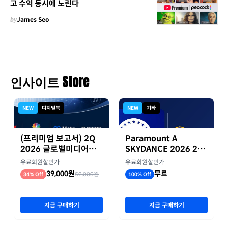
고 수익 동시에 노린다
by
James Seo
인사이트 Store
NEW
디지털북
NEW
기타
(프리미엄 보고서) 2Q
Paramount A
2026 글로벌미디어기
SKYDANCE 2026 2분
업 실적 종합 보고서
기 실적
유료회원할인가
유료회원할인가
39,000원
무료
59,000원
34% Off
100% Off
지금 구매하기
지금 구매하기