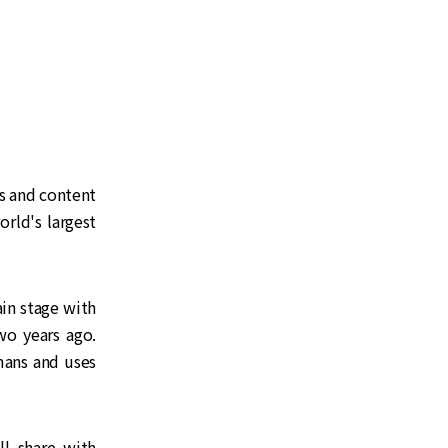
rs and content
rld's largest
ain stage with
wo years ago.
ans and uses
ll share with