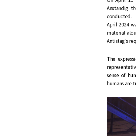
Anstandig th
conducted. 
April 2024 w
material alo
Antistag's r
The expressi
representati
sense of hum
humans are tr