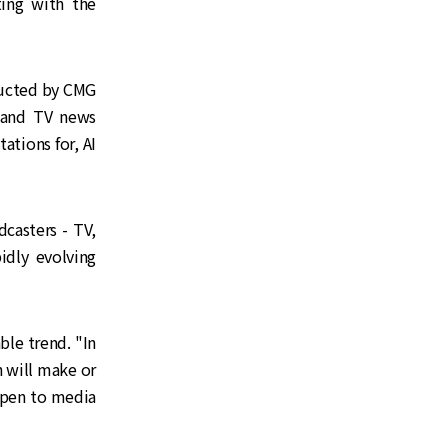
ing with the
ducted by CMG
 and TV news
ations for, AI
dcasters - TV,
idly evolving
ble trend. "In
n will make or
open to media