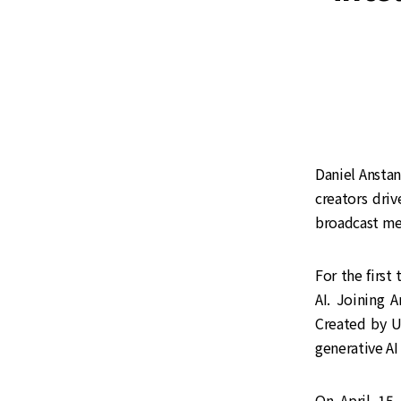
Daniel Anstan
creators dri
broadcast me
For the first
AI. Joining 
Created by U
generative AI
On April 15 