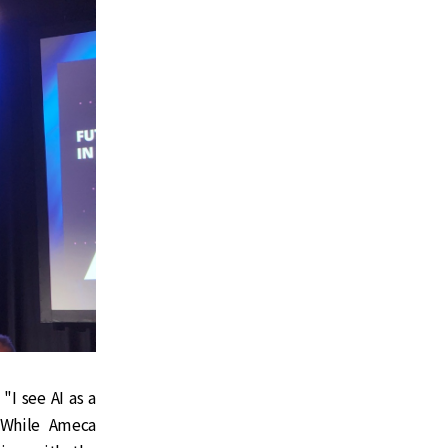
"I see AI as a
 While Ameca