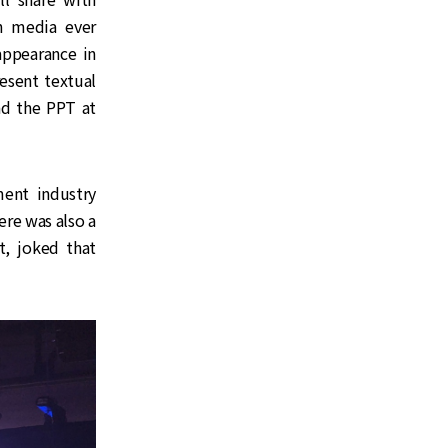
n media ever
ppearance in
esent textual
ad the PPT at
ment industry
re was also a
t, joked that