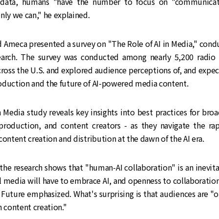
e data, humans "have the number to focus on "communicat
nly we can," he explained.
d Ameca presented a survey on "The Role of AI in Media," con
arch. The survey was conducted among nearly 5,200 radio
oss the U.S. and explored audience perceptions of, and expect
oduction and the future of AI-powered media content.
n Media study reveals key insights into best practices for broa
production, and content creators - as they navigate the rap
content creation and distribution at the dawn of the AI era.
, the research shows that "human-AI collaboration" is an inevita
ll media will have to embrace AI, and openness to collaboratio
 Future emphasized. What's surprising is that audiences are "
n content creation."