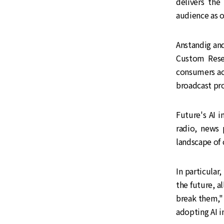
delivers th
audience as o
Anstandig an
Custom Rese
consumers acr
broadcast pr
Future's AI i
radio, news 
landscape of 
In particular
the future, a
break them,"
adopting AI i