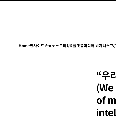
Home
인사이트 Store
스트리밍&플랫폼
미디어 비지니스
TV
“우리
(We 
of m
inte