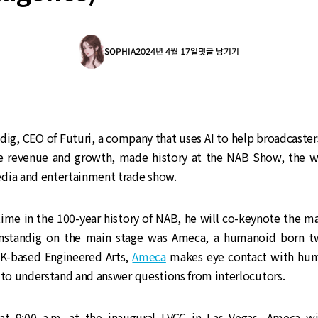
SOPHIA
2024년 4월 17일
댓글 남기기
dig, CEO of Futuri, a company that uses AI to help broadcaste
ve revenue and growth, made history at the NAB Show, the wo
dia and entertainment trade show.
 time in the 100-year history of NAB, he will co-keynote the m
Anstandig on the main stage was Ameca, a humanoid born t
K-based Engineered Arts,
Ameca
makes eye contact with hum
 to understand and answer questions from interlocutors.
at 9:00 a.m. at the inaugural LVCC in Las Vegas, Ameca wi