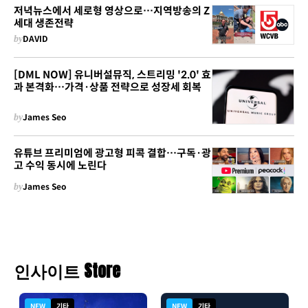
저녁뉴스에서 세로형 영상으로…지역방송의 Z
세대 생존전략
by
DAVID
[DML NOW] 유니버설뮤직, 스트리밍 '2.0' 효
과 본격화…가격·상품 전략으로 성장세 회복
by
James Seo
유튜브 프리미엄에 광고형 피콕 결합…구독·광
고 수익 동시에 노린다
by
James Seo
인사이트 Store
NEW
기타
NEW
기타