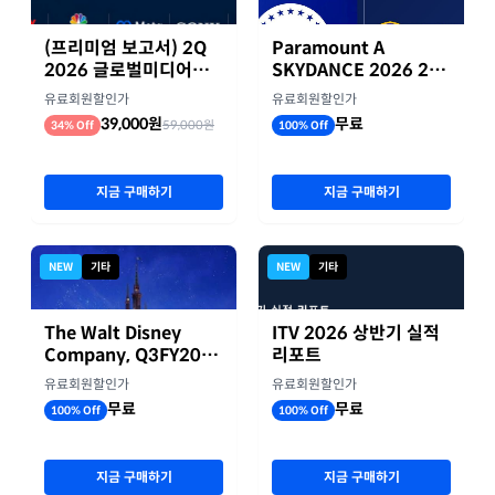
(프리미엄 보고서) 2Q
Paramount A
2026 글로벌미디어기
SKYDANCE 2026 2분
업 실적 종합 보고서
기 실적
유료회원할인가
유료회원할인가
39,000원
무료
59,000원
34% Off
100% Off
지금 구매하기
지금 구매하기
NEW
기타
NEW
기타
The Walt Disney
ITV 2026 상반기 실적
Company, Q3FY2026
리포트
실적자료
유료회원할인가
유료회원할인가
무료
무료
100% Off
100% Off
지금 구매하기
지금 구매하기