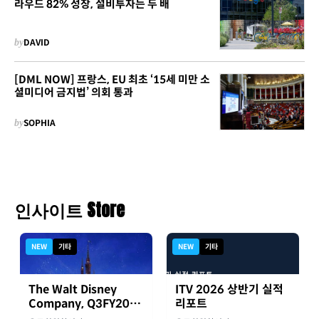
라우드 82% 성장, 설비투자는 두 배
by
DAVID
[DML NOW] 프랑스, EU 최초 ‘15세 미만 소
셜미디어 금지법’ 의회 통과
by
SOPHIA
인사이트 Store
NEW
기타
NEW
기타
The Walt Disney
ITV 2026 상반기 실적
Company, Q3FY2026
리포트
실적자료