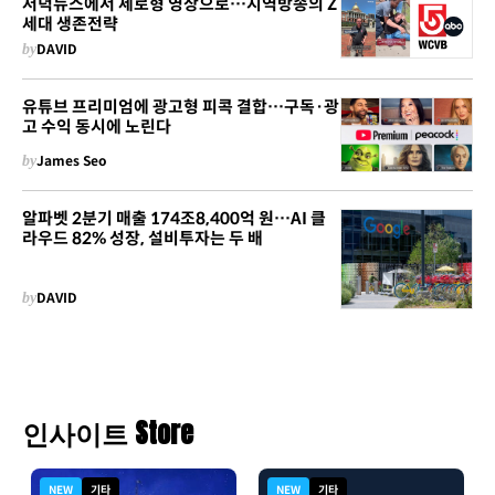
저녁뉴스에서 세로형 영상으로…지역방송의 Z
세대 생존전략
by
DAVID
유튜브 프리미엄에 광고형 피콕 결합…구독·광
고 수익 동시에 노린다
by
James Seo
알파벳 2분기 매출 174조8,400억 원…AI 클
라우드 82% 성장, 설비투자는 두 배
by
DAVID
인사이트 Store
NEW
기타
NEW
기타