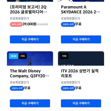
(프리미엄 보고서) 2Q
Paramount A
2026 글로벌미디어기
SKYDANCE 2026 2분
업 실적 종합 보고서
기 실적
유료회원할인가
유료회원할인가
39,000원
무료
59,000원
34% Off
100% Off
지금 구매하기
지금 구매하기
NEW
기타
기타
The Walt Disney
ITV 2026 상반기 실적
Company, Q3FY2026
리포트
실적자료
유료회원할인가
유료회원할인가
무료
무료
100% Off
100% Off
지금 구매하기
지금 구매하기