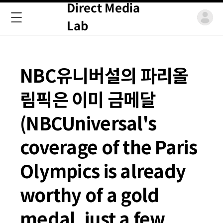
Direct Media
Lab
NBC유니버설의 파리올
림픽은 이미 금메달
(NBCUniversal's
coverage of the Paris
Olympics is already
worthy of a gold
medal, just a few