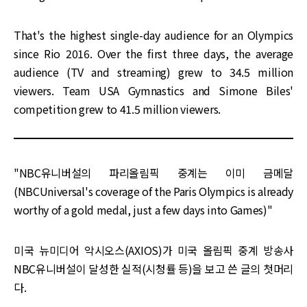
That's the highest single-day audience for an Olympics
since Rio 2016. Over the first three days, the average
audience (TV and streaming) grew to 34.5 million
viewers. Team USA Gymnastics and Simone Biles'
competition grew to 41.5 million viewers.
"NBC유니버설의 파리올림픽 중계는 이미 금메달
(NBCUniversal's coverage of the Paris Olympics is already
worthy of a gold medal, just a few days into Games)"
미국 뉴미디어 악시오스(AXIOS)가 미국 올림픽 중계 방송사
NBC유니버설이 달성한 실적(시청률 등)을 보고 쓴 글의 첫머리
다.