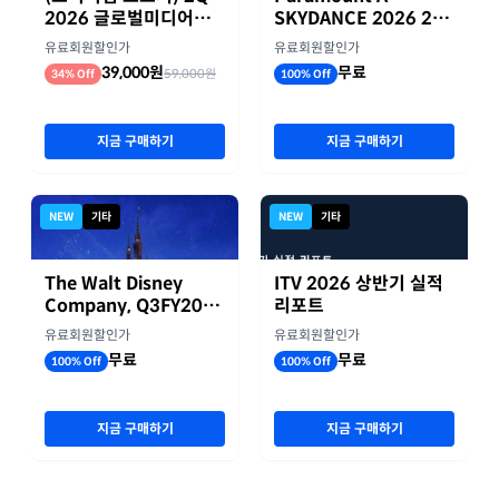
2026 글로벌미디어기
SKYDANCE 2026 2분
업 실적 종합 보고서
기 실적
유료회원할인가
유료회원할인가
39,000원
무료
59,000원
34% Off
100% Off
지금 구매하기
지금 구매하기
NEW
기타
NEW
기타
The Walt Disney
ITV 2026 상반기 실적
Company, Q3FY2026
리포트
실적자료
유료회원할인가
유료회원할인가
무료
무료
100% Off
100% Off
지금 구매하기
지금 구매하기