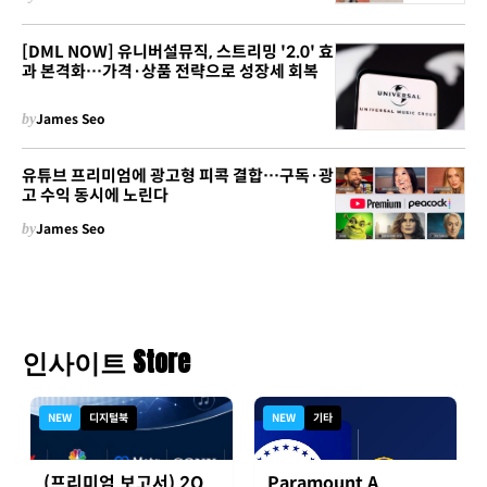
[DML NOW] 유니버설뮤직, 스트리밍 '2.0' 효
과 본격화…가격·상품 전략으로 성장세 회복
by
James Seo
유튜브 프리미엄에 광고형 피콕 결합…구독·광
고 수익 동시에 노린다
by
James Seo
인사이트 Store
NEW
디지털북
NEW
기타
(프리미엄 보고서) 2Q
Paramount A