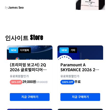
by
James Seo
인사이트 Store
NEW
디지털북
NEW
기타
(프리미엄 보고서) 2Q
Paramount A
2026 글로벌미디어기
SKYDANCE 2026 2분
업 실적 종합 보고서
기 실적
유료회원할인가
유료회원할인가
39,000원
무료
59,000원
34% Off
100% Off
지금 구매하기
지금 구매하기