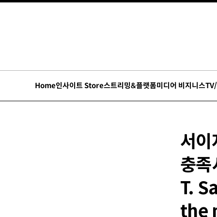
Home
인사이트 Store
스트리밍&플랫폼
미디어 비지니스
TV
서이
충족시
T. S
the 