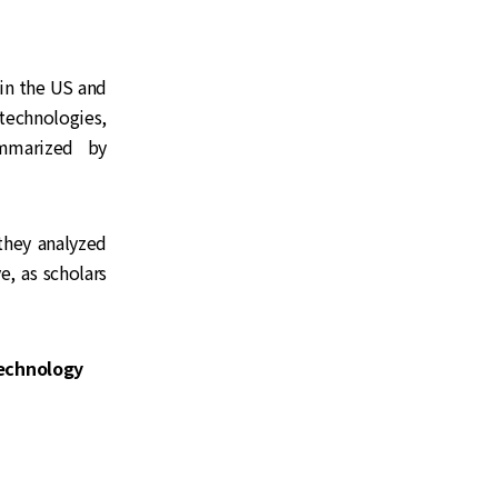
in the US and
technologies,
ummarized by
 they analyzed
, as scholars
echnology