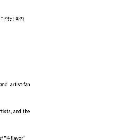
츠 다양성 확장
and artist-fan
tists, and the
f "K-flavor"