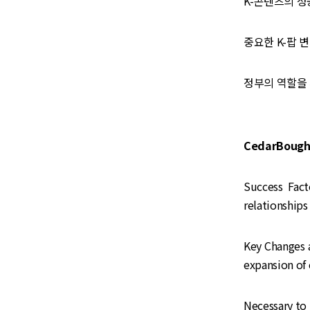
K-콘텐츠의 성
중요한 K-팝 
정부의 역할을 후
CedarBough 
Success Facto
relationships
Key Changes a
expansion of 
Necessary to 