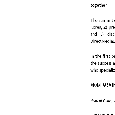
together.
The summit c
Korea, 2) pr
and 3) disc
DirectMediaL
In the first 
the success 
who speciali
서이지 부산대학교 
주요 포인트(Tak