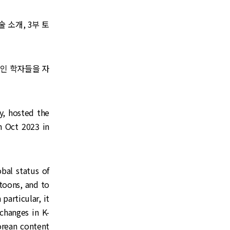
 소개, 3부 토
문인 학자들을 자
y, hosted the
 Oct 2023 in
al status of
toons, and to
particular, it
 changes in K-
orean content