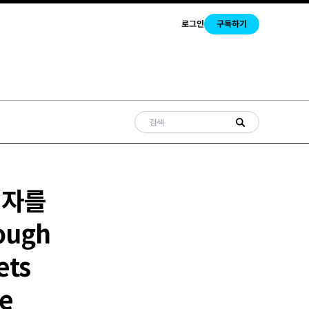
로그인
구독하기
비자를
ugh
ets
he