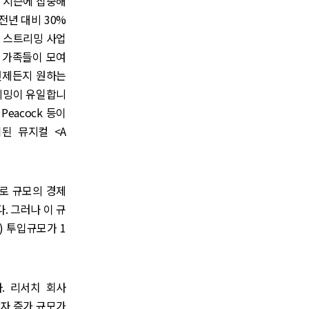
휴일 시즌에 집중해
전년 대비 30%
나 스트리밍 사업
 가족들이 모여
언제든지 원하는
리밍이 유일합니
eacock 등이
입된 뮤지컬 <A
바로 규모의 경제
. 그러나 이 규
) 투입규모가 1
. 리서치 회사
입자 증가 규모가