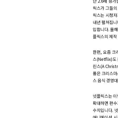
단 2.6배 증
릭스가 그들의 게
릭스는 시청자
내년 펼쳐집니다.
입합니다. 올해
플릭스의 제작 
한편, 요즘 
스(Netfli
린스(A Chris
품은 크리스마
스 음식 경영
넷플릭스는 이번
확대하면 편수
수치입니다. 
애니메이션 시리