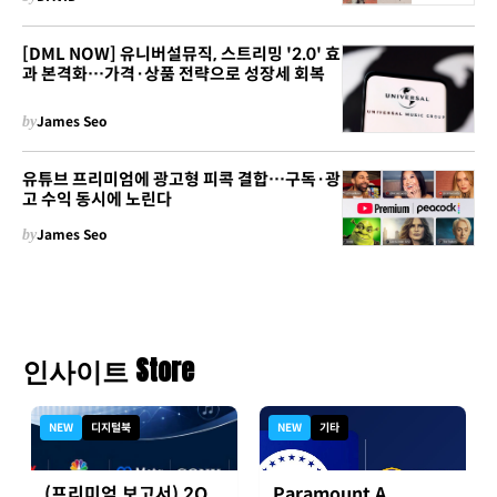
[DML NOW] 유니버설뮤직, 스트리밍 '2.0' 효
과 본격화…가격·상품 전략으로 성장세 회복
by
James Seo
유튜브 프리미엄에 광고형 피콕 결합…구독·광
고 수익 동시에 노린다
by
James Seo
인사이트 Store
NEW
디지털북
NEW
기타
(프리미엄 보고서) 2Q
Paramount A