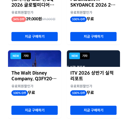
2026 글로벌미디어기
SKYDANCE 2026 2분
업 실적 종합 보고서
기 실적
유료회원할인가
유료회원할인가
39,000원
무료
59,000원
34% Off
100% Off
지금 구매하기
지금 구매하기
NEW
기타
NEW
기타
The Walt Disney
ITV 2026 상반기 실적
Company, Q3FY2026
리포트
실적자료
유료회원할인가
유료회원할인가
무료
무료
100% Off
100% Off
지금 구매하기
지금 구매하기