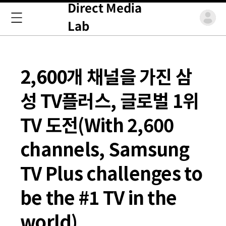
Direct Media
Lab
2,600개 채널을 가진 삼
성 TV플러스, 글로벌 1위
TV 도전(With 2,600
channels, Samsung
TV Plus challenges to
be the #1 TV in the
world)