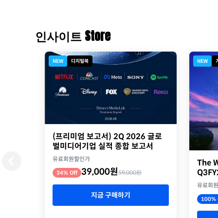
인사이트 Store
NEW
디지털북
NEW
(프리미엄 보고서) 2Q 2026 글로
벌미디어기업 실적 종합 보고서
유료회원할인가
The W
39,000원
Q3F
59,000원
34% Off
유료회
지금 구매하기
100% 