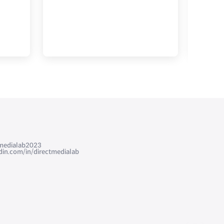
edialab2023
com/in/directmedialab