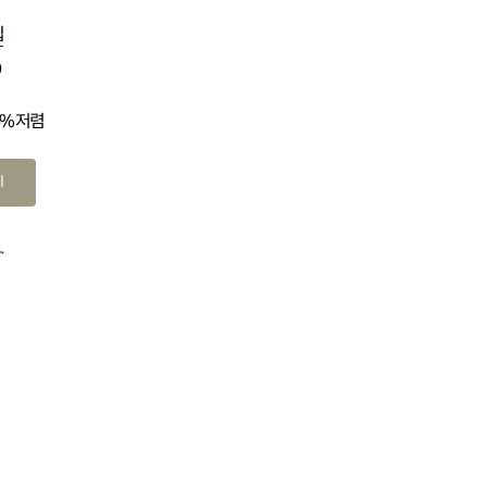
십
0
4% 저렴
기
.