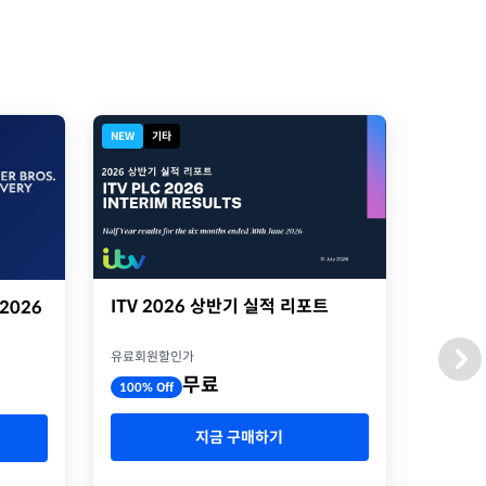
NEW
기타
NEW
기
ITV 2026 상반기 실적 리포트
ITV 
 2026
presen
유료회원할인가
유료회원
무료
100% Off
100% O
지금 구매하기