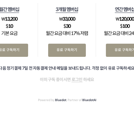
월간 멤버십
3개월 멤버십
연간 멤버
₩
13,200
₩
33,000
₩
120,00
$
10
$
30
$
100
기본 요금
월간 요금 대비 17% 저렴
월간 요금 대비 2
유료 구독하기
유료 구독하기
유료 구독하
다음 정기결제 7일 전 자동결제 안내 메일을 보내드립니다. 걱정 없이 유료 구독하세요
이미 구독 중이시면
로그인
하세요
Powered by
Bluedot
, Partner of
BluedotAI