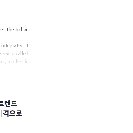
et the Indian
 integrated it
ervice called
ing market in
 트렌드
 가격으로