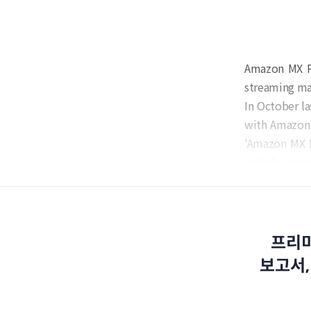
Amazon MX Pl
streaming ma
In October la
with Amazon 
'Amazon MX P
India by anno
프리미
보고서,