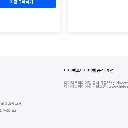
지금 구매하기
다이렉트미디어랩 공식 계정
다이렉트미디어랩 공식 유튜브 : @directm
다이렉트미디어랩 링크드인 : www.linkedin.
주말 및 공휴일 휴무)
 아55103