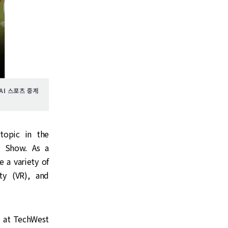
AI 스포츠 중계
topic in the
s Show. As a
 a variety of
ity (VR), and
d at TechWest