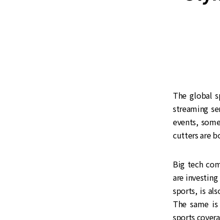
The global sp
streaming se
events, some
cutters are b
Big tech com
are investing
sports, is al
The same is 
sports covera