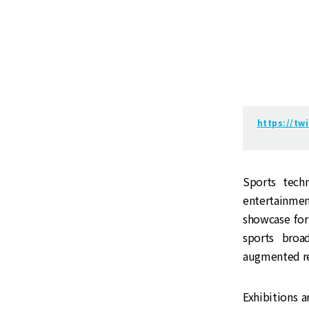
https://tw
Sports tech
entertainme
showcase for
sports broad
augmented re
Exhibitions 