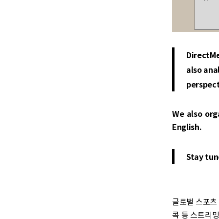
DirectMe
also ana
perspect
We also org
English.
Stay tun
글로벌 스포츠 
콕 등 스트리