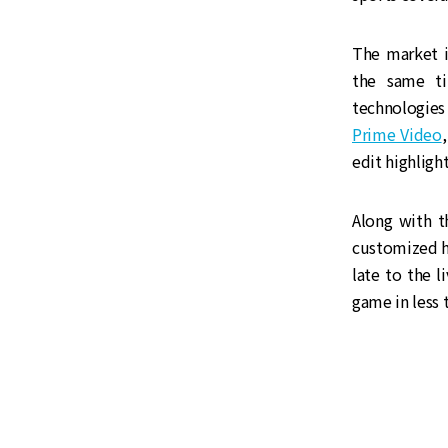
The market i
the same tim
technologies
Prime Video
edit highligh
Along with th
customized hi
late to the 
game in less