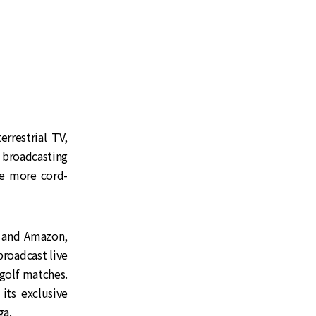
errestrial TV,
 broadcasting
se more cord-
e and Amazon,
broadcast live
 golf matches.
its exclusive
ga.