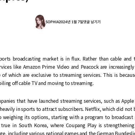
SOPHIA
2024년 1월 7일
댓글 남기기
orts broadcasting market is in flux. Rather than cable and t
rvices like Amazon Prime Video and Peacock are increasingly
 of which are exclusive to streaming services. This is becau
oiling off cable TV and moving to streaming.
panies that have launched streaming services, such as Appl
 heavily in sports to attract subscribers. Netflix, which did not 
so weighing its options, starting with a program to broadcast
true in South Korea, where Coupang Play is strengthening 
ge, including various national games and the German Bundesli