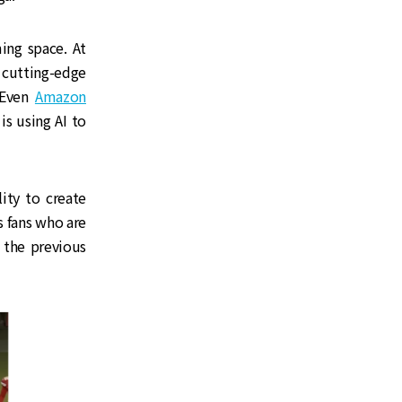
ing space. At
cutting-edge
. Even
Amazon
is using AI to
lity to create
s fans who are
 the previous