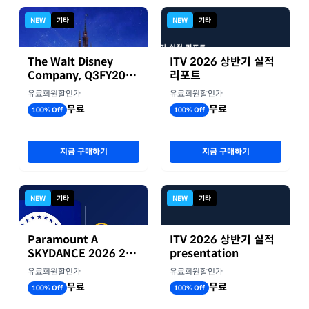
NEW
기타
NEW
기타
The Walt Disney
ITV 2026 상반기 실적
Company, Q3FY2026
리포트
실적자료
유료회원할인가
유료회원할인가
무료
무료
100% Off
100% Off
지금 구매하기
지금 구매하기
NEW
기타
NEW
기타
Paramount A
ITV 2026 상반기 실적
SKYDANCE 2026 2분
presentation
기 실적
유료회원할인가
유료회원할인가
무료
무료
100% Off
100% Off