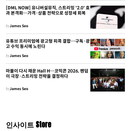
[DML NOW] 유니버설뮤직, 스트리밍 '2.0' 효
과 본격화…가격·상품 전략으로 성장세 회복
by
James Seo
유튜브 프리미엄에 광고형 피콕 결합…구독·광
고 수익 동시에 노린다
by
James Seo
마블이 다시 채운 Hall H…코믹콘 2026, 팬덤
이 극장·스트리밍 전략을 결정하다
by
James Seo
인사이트 Store