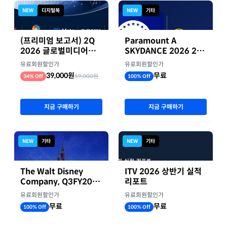
NEW
디지털북
NEW
기타
(프리미엄 보고서) 2Q
Paramount A
2026 글로벌미디어기
SKYDANCE 2026 2분
업 실적 종합 보고서
기 실적
유료회원할인가
유료회원할인가
39,000원
무료
59,000원
34% Off
100% Off
지금 구매하기
지금 구매하기
NEW
기타
NEW
기타
The Walt Disney
ITV 2026 상반기 실적
Company, Q3FY2026
리포트
실적자료
유료회원할인가
유료회원할인가
무료
무료
100% Off
100% Off