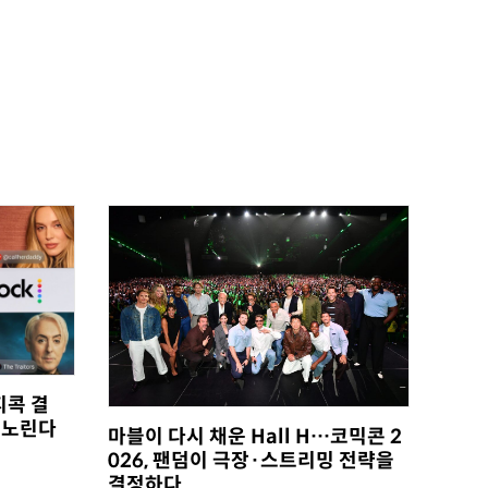
피콕 결
 노린다
마블이 다시 채운 Hall H…코믹콘 2
026, 팬덤이 극장·스트리밍 전략을
결정하다