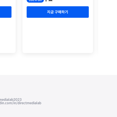
100% Off
100% O
지금 구매하기
edialab2023
com/in/directmedialab