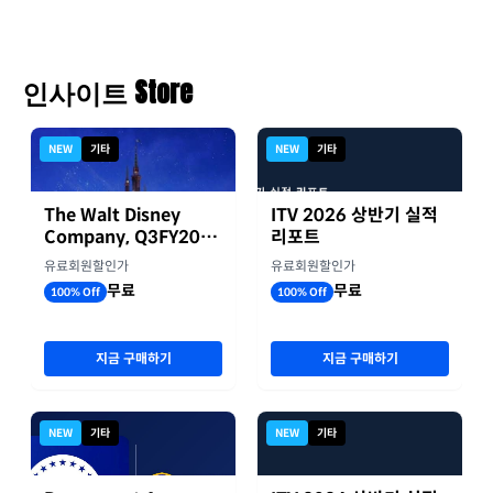
인사이트 Store
NEW
기타
NEW
기타
The Walt Disney
ITV 2026 상반기 실적
Company, Q3FY2026
리포트
실적자료
유료회원할인가
유료회원할인가
무료
무료
100% Off
100% Off
지금 구매하기
지금 구매하기
NEW
기타
NEW
기타