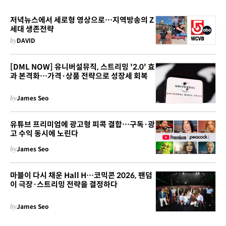
저녁뉴스에서 세로형 영상으로…지역방송의 Z
세대 생존전략
by
DAVID
[DML NOW] 유니버설뮤직, 스트리밍 '2.0' 효
과 본격화…가격·상품 전략으로 성장세 회복
by
James Seo
유튜브 프리미엄에 광고형 피콕 결합…구독·광
고 수익 동시에 노린다
by
James Seo
마블이 다시 채운 Hall H…코믹콘 2026, 팬덤
이 극장·스트리밍 전략을 결정하다
by
James Seo