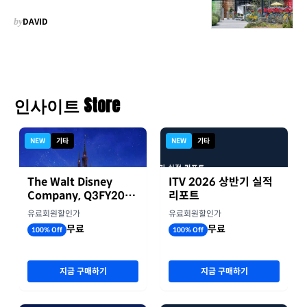
by
DAVID
인사이트 Store
NEW
기타
NEW
기타
The Walt Disney
ITV 2026 상반기 실적
Company, Q3FY2026
리포트
실적자료
유료회원할인가
유료회원할인가
무료
무료
100% Off
100% Off
지금 구매하기
지금 구매하기