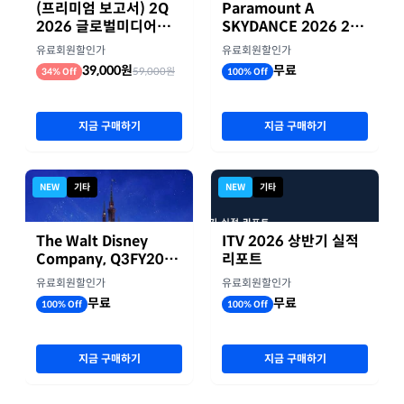
(프리미엄 보고서) 2Q
Paramount A
2026 글로벌미디어기
SKYDANCE 2026 2분
업 실적 종합 보고서
기 실적
유료회원할인가
유료회원할인가
39,000원
무료
59,000원
34% Off
100% Off
지금 구매하기
지금 구매하기
NEW
기타
NEW
기타
The Walt Disney
ITV 2026 상반기 실적
Company, Q3FY2026
리포트
실적자료
유료회원할인가
유료회원할인가
무료
무료
100% Off
100% Off
지금 구매하기
지금 구매하기