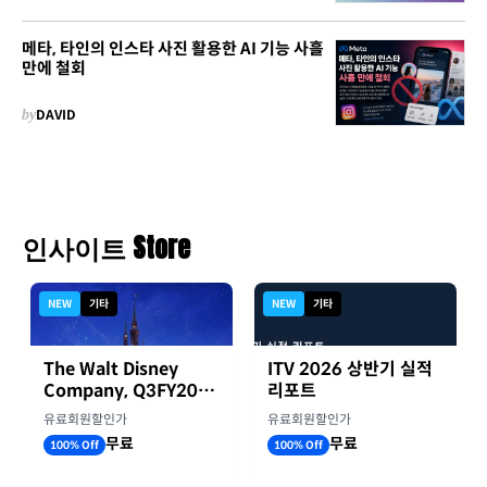
메타, 타인의 인스타 사진 활용한 AI 기능 사흘
만에 철회
by
DAVID
인사이트 Store
NEW
기타
NEW
기타
The Walt Disney
ITV 2026 상반기 실적
Company, Q3FY2026
리포트
실적자료
유료회원할인가
유료회원할인가
무료
무료
100% Off
100% Off