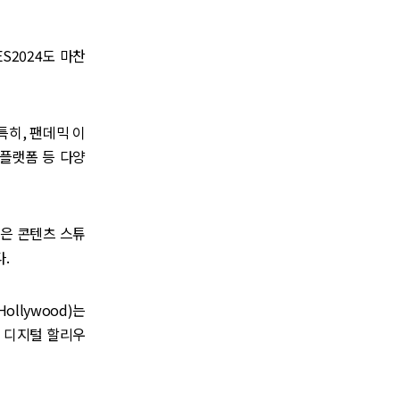
S2024도 마찬
히, 팬데믹 이
 플랫폼 등 다양
많은 콘텐츠 스튜
.
llywood)는
. 디지털 할리우