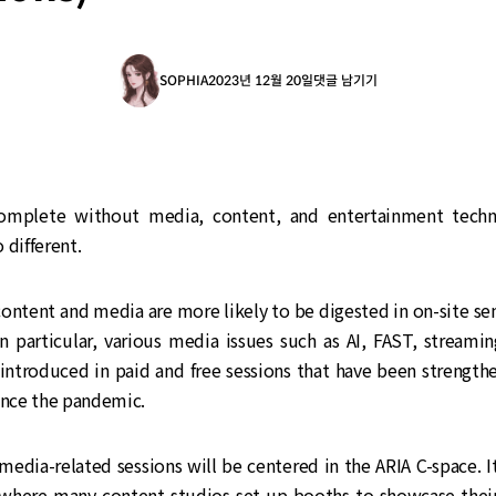
SOPHIA
2023년 12월 20일
댓글 남기기
omplete without media, content, and entertainment techno
 different.
 content and media are more likely to be digested in on-site se
In particular, various media issues such as AI, FAST, streami
 introduced in paid and free sessions that have been strength
ince the pandemic.
edia-related sessions will be centered in the ARIA C-space. It
where many content studios set up booths to showcase thei