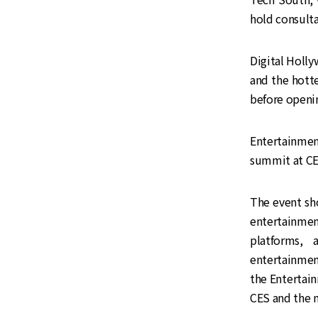
hold consulta
Digital Holly
and the hotte
before openin
Entertainmen
summit at CES
The event sho
entertainmen
platforms,
entertainment
the Entertai
CES and the 