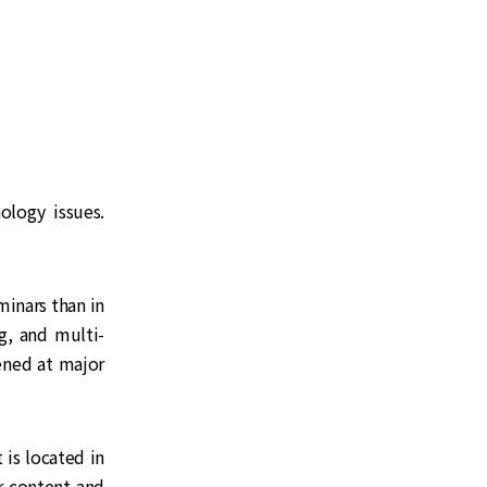
logy issues.
minars than in
ng, and multi-
ened at major
 is located in
r content and