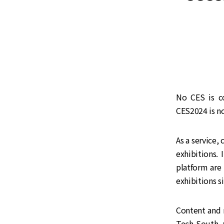
No CES is c
CES2024 is no
As a service,
exhibitions. 
platform are
exhibitions s
Content and m
Tech South, 