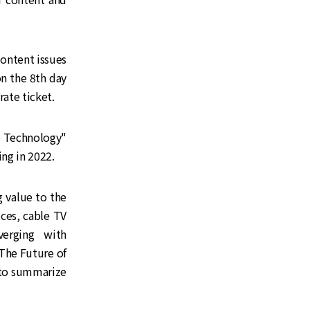
content issues
on the 8th day
ate ticket.
t Technology"
ing in 2022.
g value to the
ces, cable TV
erging with
"The Future of
 to summarize