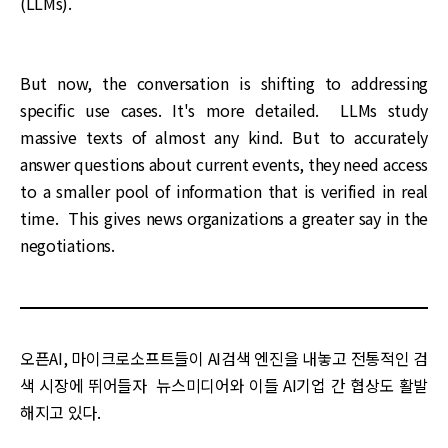
(LLMs).
But now, the conversation is shifting to addressing
specific use cases. It's more detailed. LLMs study
massive texts of almost any kind. But to accurately
answer questions about current events, they need access
to a smaller pool of information that is verified in real
time. This gives news organizations a greater say in the
negotiations.
오픈AI, 마이크로소프트들이 AI검색 엔진을 내놓고 전통적인 검
색 시장에 뛰어들자 뉴스미디어와 이들 AI기업 간 협상도 활발
해지고 있다.