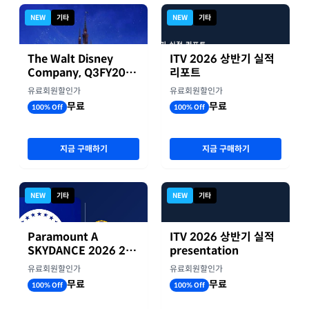
NEW
기타
NEW
기타
The Walt Disney
ITV 2026 상반기 실적
Company, Q3FY2026
리포트
실적자료
유료회원할인가
유료회원할인가
무료
무료
100% Off
100% Off
지금 구매하기
지금 구매하기
NEW
기타
NEW
기타
Paramount A
ITV 2026 상반기 실적
SKYDANCE 2026 2분
presentation
기 실적
유료회원할인가
유료회원할인가
무료
무료
100% Off
100% Off