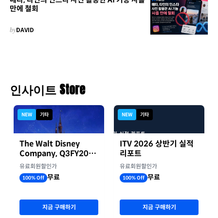
만에 철회
by
DAVID
인사이트 Store
NEW
기타
NEW
기타
The Walt Disney
ITV 2026 상반기 실적
Company, Q3FY2026
리포트
실적자료
유료회원할인가
유료회원할인가
무료
무료
100% Off
100% Off
지금 구매하기
지금 구매하기