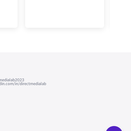
edialab2023
com/in/directmedialab