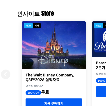
인사이트 Store
NEW
기타
NEW
Para
2분기
유료회
The Walt Disney Company,
Q3FY2026 실적자료
100% 
유료회원할인가
무료
100% Off
지금 구매하기