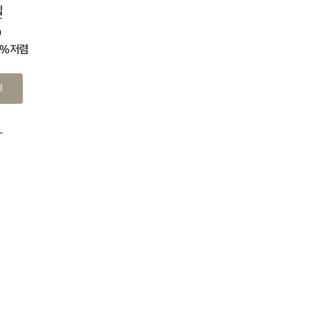
십
0
4% 저렴
기
.