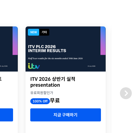
NEW
기타
NEW
디
트
ITV 2026 상반기 실적
2026
presentation
옥스포
유료회원할인가
유료회원
무료
100% Off
100% O
지금 구매하기