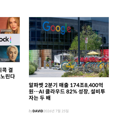
피콕 결
 노린다
알파벳 2분기 매출 174조8,400억
원…AI 클라우드 82% 성장, 설비투
자는 두 배
by
DAVID
2026년 7월 25일