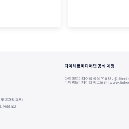
다이렉트미디어랩 공식 계정
다이렉트미디어랩 공식 유튜브 : @directm
다이렉트미디어랩 링크드인 : www.linkedin.
주말 및 공휴일 휴무)
 아55103