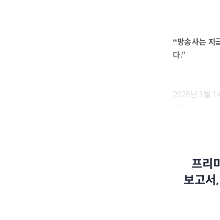
“방송사는 지금
다.”
2026년 3월 
둘러싸고 방송사
프리미
보고서,