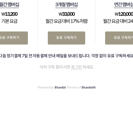
월간 멤버십
3개월 멤버십
연간 멤버
₩
13,200
₩
33,000
₩
120,00
기본 요금
월간 요금 대비 17% 저렴
월간 요금 대비 2
유료 구독하기
유료 구독하기
유료 구독하
다음 정기결제 7일 전 자동결제 안내 메일을 보내드립니다. 걱정 없이 유료 구독하세요
이미 구독 중이시면
로그인
하세요
Powered by
Bluedot
, Partner of
BluedotAI