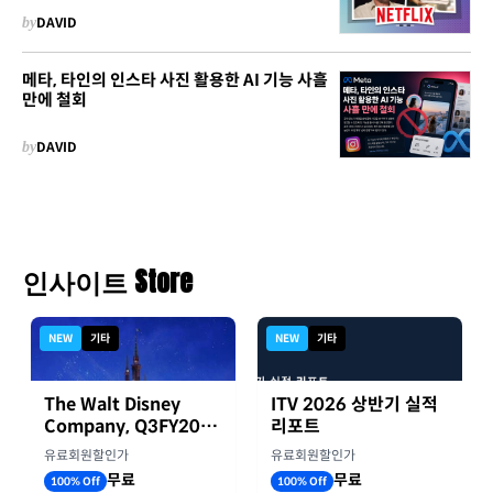
by
DAVID
메타, 타인의 인스타 사진 활용한 AI 기능 사흘
만에 철회
by
DAVID
인사이트 Store
NEW
기타
NEW
기타
The Walt Disney
ITV 2026 상반기 실적
Company, Q3FY2026
리포트
실적자료
유료회원할인가
유료회원할인가
무료
무료
100% Off
100% Off